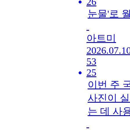
26
눈물'로 
아트미
2026.07.1
53
25
이번 주 
사진이 실
는 데 사