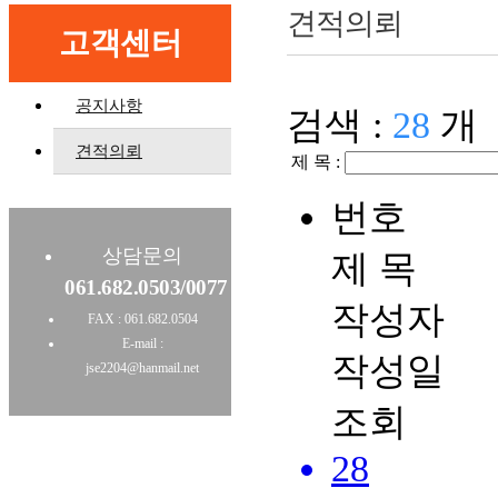
견적의뢰
고객센터
공지사항
검색 :
28
개
견적의뢰
제 목 :
번호
상담문의
제 목
061.682.0503/0077
작성자
FAX : 061.682.0504
E-mail :
작성일
jse2204@hanmail.net
조회
28